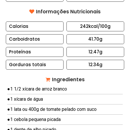
S
Informações Nutricionais
B
O
Calorias
242kcal
/100g
L
O
Carboidratos
41.70g
S
Proteínas
12.47g
E
T
Gorduras totais
12.34g
O
R
Ingredientes
T
A
●
1 1/2 xícara de arroz branco
S
●
1 xícara de água
C
●
1 lata ou 400g de tomate pelado com suco
A
●
1 cebola pequena picada
N
●
1 dente de alho picado