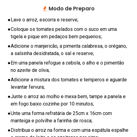
E
Modo de Preparo
R
S
●
Lave o arroz, escorra e reserve;
A
●
Coloque os tomates pelados com o suco em uma
U
tigela e pique em pedaços bem pequenos;
D
●
Adicione o manjericão, a pimenta calabresa, o orégano,
Á
a salsinha desidratada, o sal e reserve;
V
●
Em uma panela refogue a cebola, o alho e o pimentão
E
no azeite de oliva;
L
●
Adicione a mistura dos tomates e temperos e aguarde
C
levantar fervura;
O
●
Junte o arroz ao molho e mexa bem, tampe a panela e
N
em fogo baixo cozinhe por 10 minutos;
D
●
Unte uma forma refratária de 25cm x 16cm com
I
manteiga e polvilhe a farinha de rosca;
M
●
Distribua o arroz na forma e com uma espátula espalhe
E