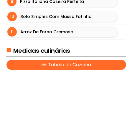
Pizza Italiana Caseira Perfeita
S
Ú
Bolo Simples Com Massa Fofinha
T
E
Arroz De Forno Cremoso
I
S
Medidas culinárias
L
A
Tabela da Cozinha
S
A
N
H
A
S
M
A
I