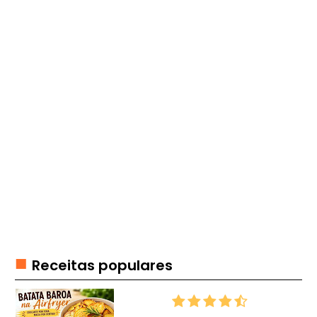
E
R
F
O
O
D
F
I
T
F
O
N
D
U
Receitas populares
E
G