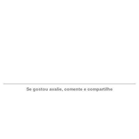
T
É
I
S
E
N
T
R
A
D
A
Se gostou avalie, comente e compartilhe
S
F
I
N
G