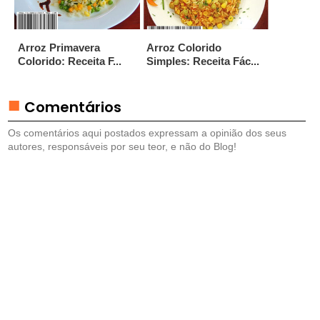
U
E
Arroz Primavera
Arroz Colorido
T
Colorido: Receita F...
Simples: Receita Fác...
É
I
S
Comentários
E
Os comentários aqui postados expressam a opinião dos seus
autores, responsáveis por seu teor, e não do Blog!
M
P
A
D
A
S
E
P
A
S