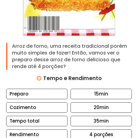
N
T
O
S
A
R
Arroz de forno, uma receita tradicional porém
R
muito simples de fazer! Então, vamos ver o
preparo desse arroz de forno delicioso que
O
rende até 4 porções?
Z
Tempo e Rendimento
B
I
Preparo
15min
S
C
Cozimento
20min
O
I
Tempo total
35min
T
Rendimento
4
porções
O