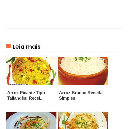
B
R
E
M
E
S
A
Leia mais
S
D
R
I
N
K
Arroz Picante Tipo
Arroz Branco Receita
Tailandês: Recei...
Simples
S
E
C
O
Q