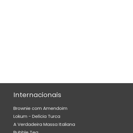
O
N
E
S
E
M
A
S
S
A
S
Internacionais
M
O
Brownie com Amendoim
U
Lokum - Delícia Turca
S
A Verdadeira Massa Italiana
S
Bubble Tea