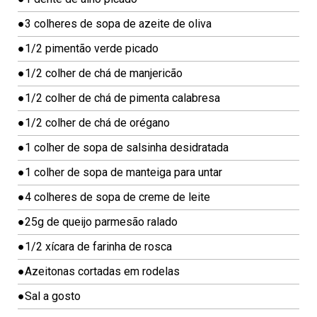
A
P
●
3 colheres de sopa de azeite de oliva
É
●
1/2 pimentão verde picado
S
●
1/2 colher de chá de manjericão
C
●
1/2 colher de chá de pimenta calabresa
H
E
●
1/2 colher de chá de orégano
E
●
1 colher de sopa de salsinha desidratada
S
E
●
1 colher de sopa de manteiga para untar
C
●
4 colheres de sopa de creme de leite
A
●
25g de queijo parmesão ralado
K
E
●
1/2 xícara de farinha de rosca
C
●
Azeitonas cortadas em rodelas
O
●
Sal a gosto
M