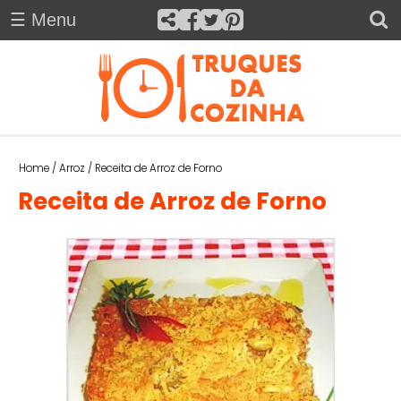
☰ Menu
H
O
×
M
E
Truques da Cozinha
A
Home
/
Arroz
/
Receita de Arroz de Forno
C
Receita de Arroz de Forno
O
M
P
A
N
H
A
M
E