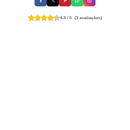
𝕏
A
K
4.3 / 5
(3 avaliações)
E
D
O
C
E
S
D
O
C
E
S
E
S
O