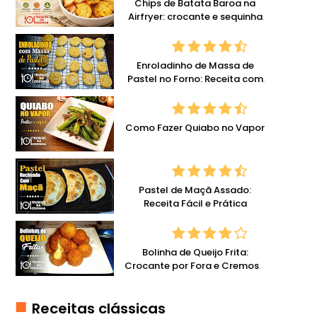
E
Chips de Batata Baroa na
Airfryer: crocante e sequinha
L
com pouco óleo
A
T
Enroladinho de Massa de
I
Pastel no Forno: Receita com
N
Queijo
A
Como Fazer Quiabo no Vapor
G
E
L
Pastel de Maçã Assado:
E
Receita Fácil e Prática
I
A
S
Bolinha de Queijo Frita:
Crocante por Fora e Cremosa
H
por Dentro
A
Receitas clássicas
M