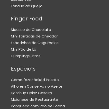
E
Fondue de Queijo
N
Finger Food
H
O
Mousse de Chocolate
Q
U
Mini Torradas de Cheddar
E
Espetinhos de Cogumelos
S
Mini Pão de Ló
Dumplings Fritos
O
M
Especiais
E
L
Como fazer Baked Potato
E
Alho em Conserva no Azeite
T
Ketchup Heinz Caseiro
E
Maionese de Restaurante
P
Panqueca com Pão de Forma