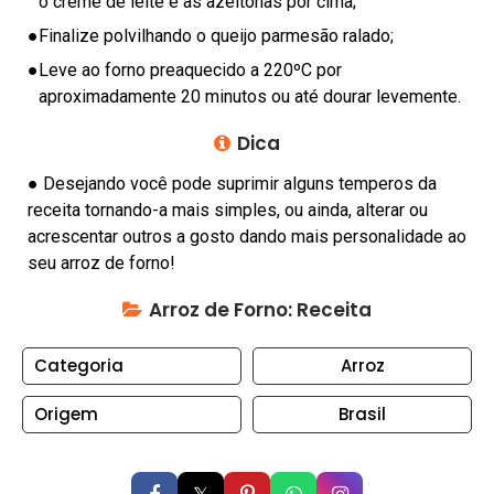
o creme de leite e as azeitonas por cima;
N
T
●
Finalize polvilhando o queijo parmesão ralado;
O
●
Leve ao forno preaquecido a 220ºC por
S
aproximadamente 20 minutos ou até dourar levemente.
C
Dica
O
● Desejando você pode suprimir alguns temperos da
N
receita tornando-a mais simples, ou ainda, alterar ou
S
acrescentar outros a gosto dando mais personalidade ao
E
seu arroz de forno!
R
V
Arroz de Forno: Receita
A
S
Categoria
Arroz
C
Origem
Brasil
U
P
C