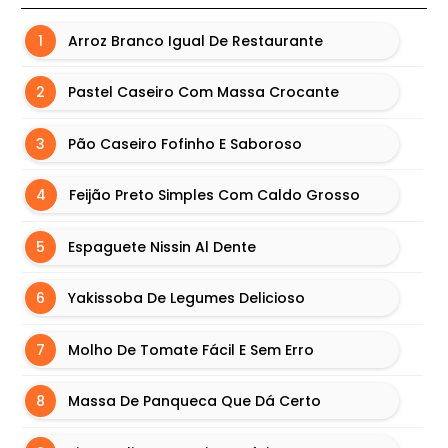
B
Ú
Arroz Branco Igual De Restaurante
R
G
Pastel Caseiro Com Massa Crocante
U
E
Pão Caseiro Fofinho E Saboroso
R
Feijão Preto Simples Com Caldo Grosso
I
N
Espaguete Nissin Al Dente
F
O
Yakissoba De Legumes Delicioso
R
M
Molho De Tomate Fácil E Sem Erro
A
Ç
Massa De Panqueca Que Dá Certo
Õ
E