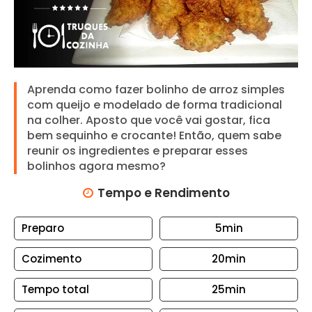
N
T
O
S
A
Aprenda como fazer bolinho de arroz simples
R
com queijo e modelado de forma tradicional
R
na colher. Aposto que você vai gostar, fica
bem sequinho e crocante! Então, quem sabe
O
reunir os ingredientes e preparar esses
Z
bolinhos agora mesmo?
B
Tempo e Rendimento
I
S
Preparo
5min
C
O
Cozimento
20min
I
T
Tempo total
25min
O