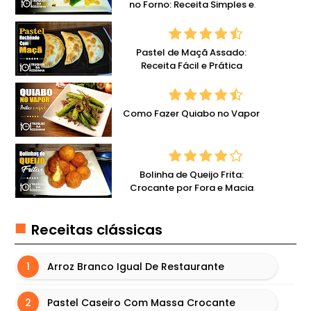
E
no Forno: Receita Simples e
Deliciosa
R
F
Pastel de Maçã Assado:
O
Receita Fácil e Prática
O
D
Como Fazer Quiabo no Vapor
F
I
T
Bolinha de Queijo Frita:
F
Crocante por Fora e Macia
O
por Dentro
N
Receitas clássicas
D
U
Arroz Branco Igual De Restaurante
E
G
Pastel Caseiro Com Massa Crocante