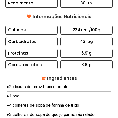
Rendimento
30
un.
S
B
Informações Nutricionais
O
L
Calorias
234kcal
/100g
O
S
Carboidratos
43.15g
E
Proteínas
5.91g
T
O
Gorduras totais
3.61g
R
T
Ingredientes
A
●
2 xícaras de arroz branco pronto
S
●
1 ovo
C
A
●
4 colheres de sopa de farinha de trigo
N
●
3 colheres de sopa de queijo parmesão ralado