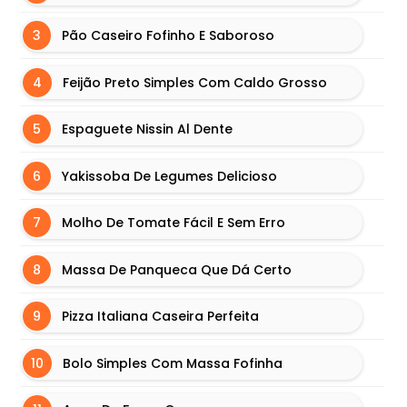
E
L
Pão Caseiro Fofinho E Saboroso
A
T
Feijão Preto Simples Com Caldo Grosso
I
N
Espaguete Nissin Al Dente
A
Yakissoba De Legumes Delicioso
G
E
Molho De Tomate Fácil E Sem Erro
L
E
I
Massa De Panqueca Que Dá Certo
A
S
Pizza Italiana Caseira Perfeita
H
Bolo Simples Com Massa Fofinha
A
M