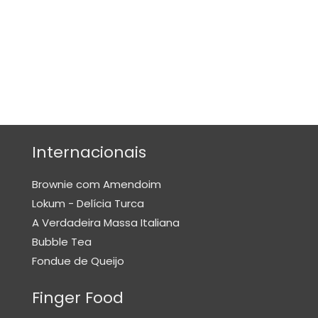
S
Ú
T
E
I
S
L
A
Internacionais
S
A
Brownie com Amendoim
N
Lokum - Delícia Turca
H
A Verdadeira Massa Italiana
A
Bubble Tea
S
Fondue de Queijo
M
Finger Food
A
I