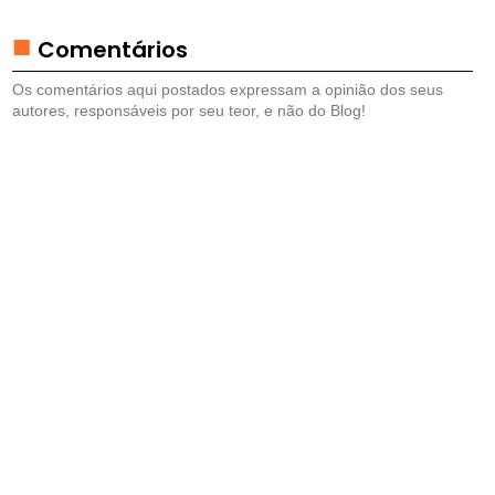
B
R
Comentários
E
M
Os comentários aqui postados expressam a opinião dos seus
E
autores, responsáveis por seu teor, e não do Blog!
S
A
S
D
R
I
N
K
S
E
C
O
Q