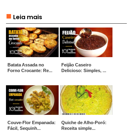
A
K
Leia mais
E
D
O
C
E
S
Batata Assada no
Feijão Caseiro
Forno Crocante: Re...
Delicioso: Simples, ...
D
O
C
E
S
E
S
Couve-Flor Empanada:
Quiche de Alho-Poró:
O
Fácil, Sequinh...
Receita simple...