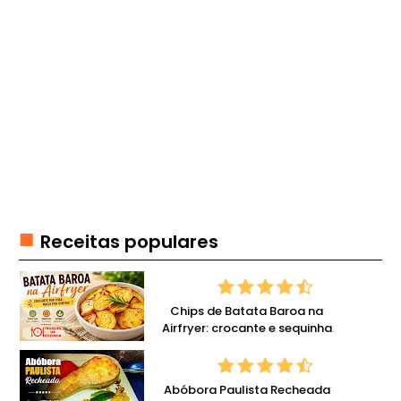
T
É
I
S
E
N
T
R
A
D
Receitas populares
A
S
Chips de Batata Baroa na
F
Airfryer: crocante e sequinha
I
com pouco óleo
N
G
Abóbora Paulista Recheada