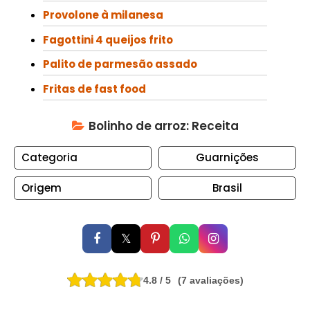
E
Provolone à milanesa
R
Fagottini 4 queijos frito
S
A
Palito de parmesão assado
U
Fritas de fast food
D
Á
Bolinho de arroz: Receita
V
E
Categoria
Guarnições
L
Origem
Brasil
C
O
N
𝕏
D
I
M
4.8 / 5
(7 avaliações)
E