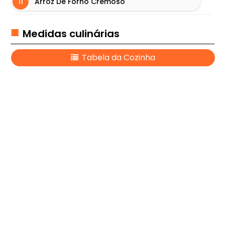
Arroz De Forno Cremoso
B
Ú
Medidas culinárias
R
G
Tabela da Cozinha
U
E
R
I
N
F
O
R
M
A
Ç
Õ
E