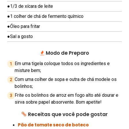
A
●
1/3 de xícara de leite
P
É
●
1 colher de chá de fermento químico
S
●
Óleo para fritar
C
●
Sal a gosto
H
E
Modo de Preparo
E
S
Em uma tigela coloque todos os ingredientes e
1
E
misture bem;
C
Com uma colher de sopa e outra de chá modele os
2
A
bolinhos;
K
Frite os bolinhos de arroz em fogo alto até dourar e
3
E
sirva sobre papel absorvente. Bom apetite!
C
Receitas que você pode gostar
O
Pão de tomate seco de boteco
M