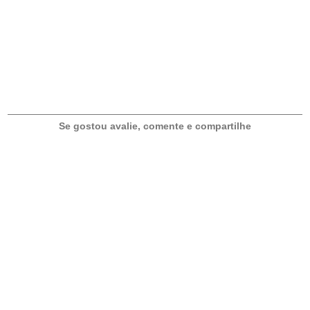
U
E
T
É
I
S
Se gostou avalie, comente e compartilhe
E
M
P
A
D
A
S
E
P
A
S