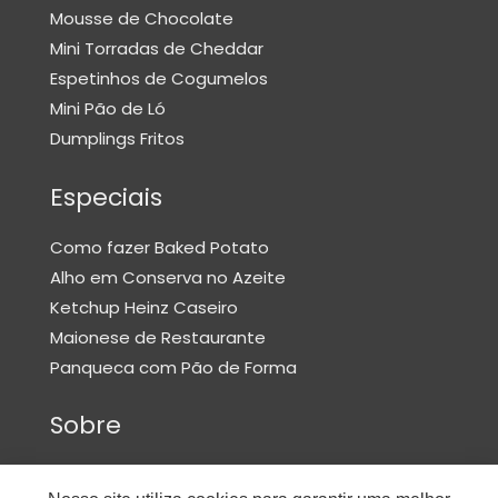
Mousse de Chocolate
O
Mini Torradas de Cheddar
N
E
Espetinhos de Cogumelos
S
Mini Pão de Ló
E
Dumplings Fritos
M
Especiais
A
S
Como fazer Baked Potato
S
Alho em Conserva no Azeite
A
Ketchup Heinz Caseiro
S
Maionese de Restaurante
M
Panqueca com Pão de Forma
O
Sobre
U
S
Política de Privacidade
S