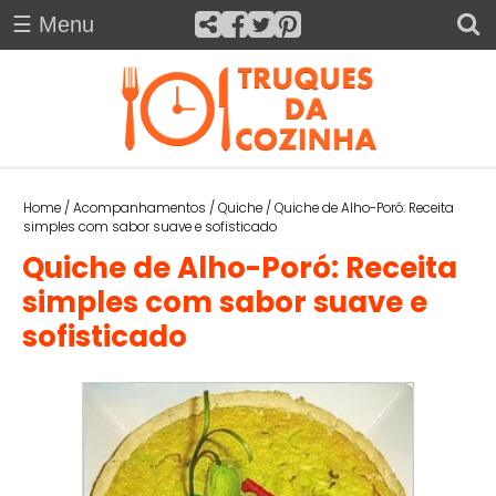
☰ Menu
H
×
O
M
E
Truques da Cozinha
A
Home
/
Acompanhamentos
/
Quiche
/
Quiche de Alho-Poró: Receita
C
simples com sabor suave e sofisticado
O
Quiche de Alho-Poró: Receita
M
simples com sabor suave e
P
sofisticado
A
N
H
A
M
E