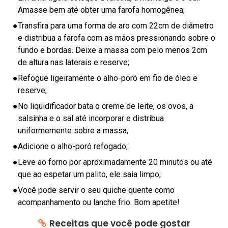
E
Amasse bem até obter uma farofa homogênea;
R
●
Transfira para uma forma de aro com 22cm de diâmetro
S
e distribua a farofa com as mãos pressionando sobre o
A
fundo e bordas. Deixe a massa com pelo menos 2cm
U
de altura nas laterais e reserve;
D
●
Refogue ligeiramente o alho-poró em fio de óleo e
Á
reserve;
V
●
No liquidificador bata o creme de leite, os ovos, a
E
salsinha e o sal até incorporar e distribua
L
uniformemente sobre a massa;
C
●
Adicione o alho-poró refogado;
O
●
Leve ao forno por aproximadamente 20 minutos ou até
N
que ao espetar um palito, ele saia limpo;
D
●
Você pode servir o seu quiche quente como
I
acompanhamento ou lanche frio. Bom apetite!
M
E
Receitas que você pode gostar