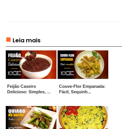
B
R
E
M
E
S
Leia mais
A
S
D
R
I
N
Feijão Caseiro
Couve-Flor Empanada:
K
Delicioso: Simples, ...
Fácil, Sequinh...
S
E
C
O
Q