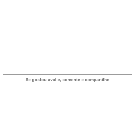
T
É
I
S
E
N
T
R
A
D
Se gostou avalie, comente e compartilhe
A
S
F
I
N
G