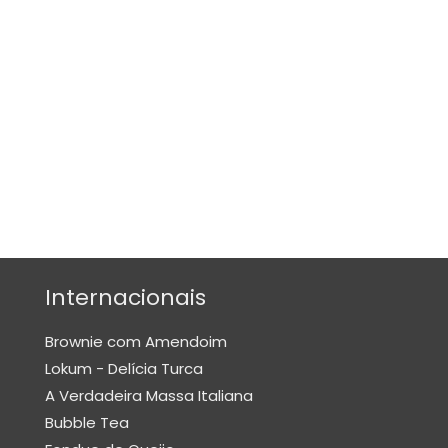
O
N
E
S
E
M
A
S
S
A
S
Internacionais
M
Brownie com Amendoim
O
Lokum - Delícia Turca
U
A Verdadeira Massa Italiana
S
Bubble Tea
S