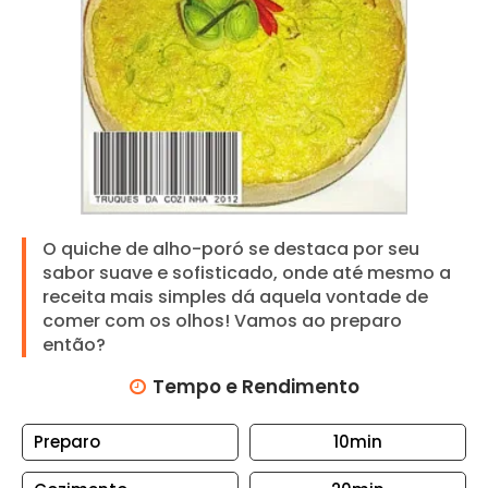
N
T
O
S
A
R
R
O
Z
O quiche de alho-poró se destaca por seu
sabor suave e sofisticado, onde até mesmo a
B
receita mais simples dá aquela vontade de
I
comer com os olhos! Vamos ao preparo
S
então?
C
Tempo e Rendimento
O
I
Preparo
10min
T
O