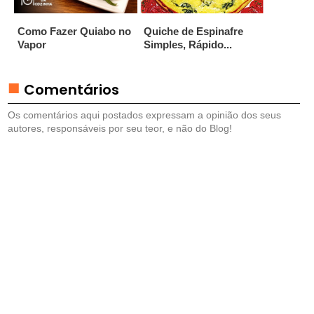
U
Como Fazer Quiabo no
Quiche de Espinafre
E
Vapor
Simples, Rápido...
T
É
I
Comentários
S
Os comentários aqui postados expressam a opinião dos seus
autores, responsáveis por seu teor, e não do Blog!
E
M
P
A
D
A
S
E
P
A
S