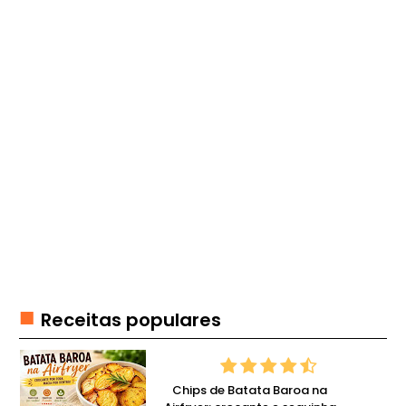
E
R
F
O
O
D
F
I
T
F
O
N
D
Receitas populares
U
E
G
Chips de Batata Baroa na