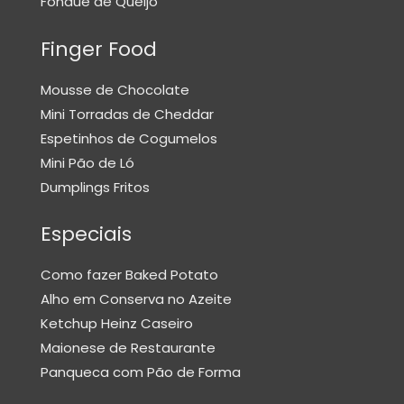
Fondue de Queijo
E
N
Finger Food
H
O
Mousse de Chocolate
Q
Mini Torradas de Cheddar
U
Espetinhos de Cogumelos
E
Mini Pão de Ló
S
Dumplings Fritos
O
Especiais
M
E
Como fazer Baked Potato
L
Alho em Conserva no Azeite
E
Ketchup Heinz Caseiro
T
Maionese de Restaurante
E
Panqueca com Pão de Forma
P