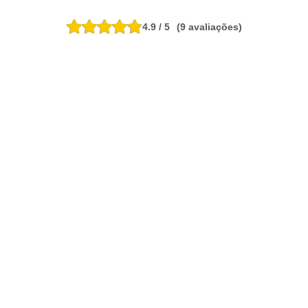
A
K
4.9 / 5
(9 avaliações)
E
D
O
C
E
S
D
O
C
E
S
E
S
O