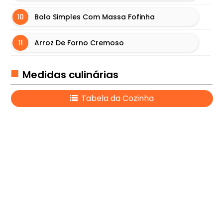
S
Ú
Bolo Simples Com Massa Fofinha
T
E
Arroz De Forno Cremoso
I
S
Medidas culinárias
L
Tabela da Cozinha
A
S
A
N
H
A
S
M
A
I