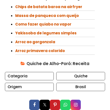
N
Chips de batata baroa na airfryer
T
O
Massa de panqueca com queijo
S
Como fazer quiabo no vapor
C
Yakissoba de legumes simples
O
Arroz ao gorgonzola
N
S
Arroz primavera colorido
E
R
Quiche de Alho-Poró: Receita
V
A
Categoria
Quiche
S
Origem
Brasil
C
U
P
𝕏
C