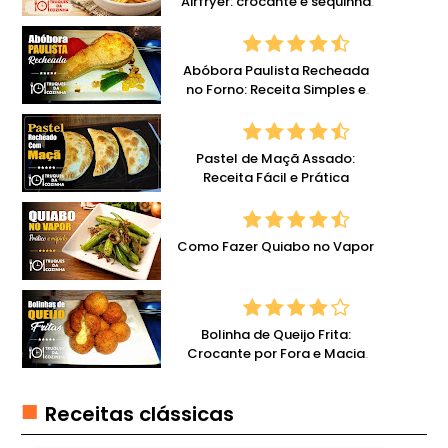
Airfryer: crocante e sequinha
E
com pouco óleo
L
A
Abóbora Paulista Recheada
T
no Forno: Receita Simples e
I
Deliciosa
N
A
Pastel de Maçã Assado:
Receita Fácil e Prática
G
E
L
Como Fazer Quiabo no Vapor
E
I
A
Bolinha de Queijo Frita:
S
Crocante por Fora e Macia
por Dentro
H
Receitas clássicas
A
M