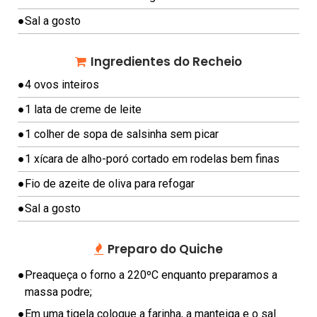
A
P
●
Sal a gosto
É
S
Ingredientes do Recheio
C
●
4 ovos inteiros
H
●
1 lata de creme de leite
E
●
1 colher de sopa de salsinha sem picar
E
S
●
1 xícara de alho-poró cortado em rodelas bem finas
E
●
Fio de azeite de oliva para refogar
C
A
●
Sal a gosto
K
E
Preparo do Quiche
C
●
Preaqueça o forno a 220ºC enquanto preparamos a
O
massa podre;
M
●
Em uma tigela coloque a farinha, a manteiga e o sal.