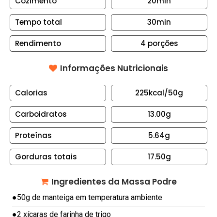
Cozimento
20min
S
Tempo total
30min
B
O
Rendimento
4
porções
L
O
Informações Nutricionais
S
E
Calorias
225kcal
/50g
T
O
Carboidratos
13.00g
R
Proteínas
5.64g
T
A
Gorduras totais
17.50g
S
C
Ingredientes da Massa Podre
A
●
50g de manteiga em temperatura ambiente
N
●
2 xícaras de farinha de trigo