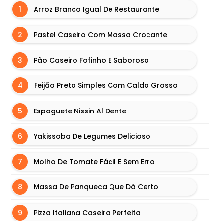
B
Arroz Branco Igual De Restaurante
Ú
R
Pastel Caseiro Com Massa Crocante
G
U
Pão Caseiro Fofinho E Saboroso
E
R
Feijão Preto Simples Com Caldo Grosso
I
Espaguete Nissin Al Dente
N
F
Yakissoba De Legumes Delicioso
O
R
Molho De Tomate Fácil E Sem Erro
M
A
Massa De Panqueca Que Dá Certo
Ç
Õ
Pizza Italiana Caseira Perfeita
E