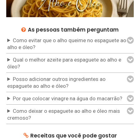
N
T
O
S
As pessoas também perguntam
C
Como evitar que o alho queime no espaguete ao
O
alho e óleo?
N
Qual o melhor azeite para espaguete ao alho e
S
óleo?
E
R
Posso adicionar outros ingredientes ao
V
espaguete ao alho e óleo?
A
Por que colocar vinagre na água do macarrão?
S
Como deixar o espaguete ao alho e óleo mais
C
cremoso?
U
P
Receitas que você pode gostar
C