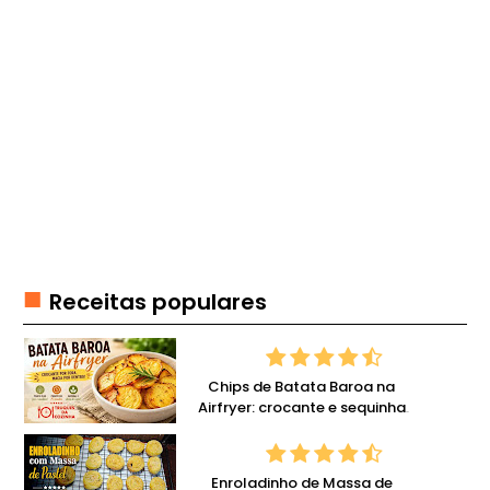
E
L
A
T
I
N
A
G
E
L
E
Receitas populares
I
A
S
Chips de Batata Baroa na
Airfryer: crocante e sequinha
H
com pouco óleo
A
M
Enroladinho de Massa de