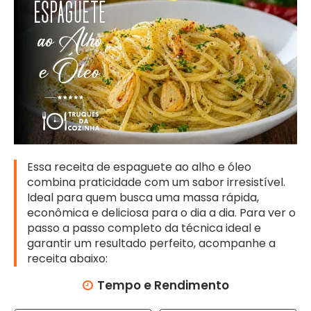
N
T
O
S
A
R
R
O
Z
Essa receita de espaguete ao alho e óleo
combina praticidade com um sabor irresistível.
B
Ideal para quem busca uma massa rápida,
I
econômica e deliciosa para o dia a dia. Para ver o
S
passo a passo completo da técnica ideal e
C
garantir um resultado perfeito, acompanhe a
O
receita abaixo:
I
Tempo e Rendimento
T
O