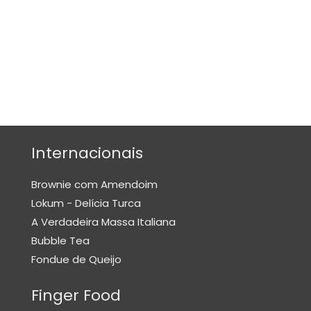
E
N
H
O
Q
U
E
S
Internacionais
O
Brownie com Amendoim
M
E
Lokum - Delícia Turca
L
A Verdadeira Massa Italiana
E
Bubble Tea
T
Fondue de Queijo
E
Finger Food
P