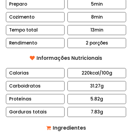
Preparo
5min
S
B
Cozimento
8min
O
Tempo total
13min
L
O
Rendimento
2
porções
S
E
Informações Nutricionais
T
O
Calorias
220kcal
/100g
R
T
Carboidratos
31.27g
A
S
Proteínas
5.82g
C
Gorduras totais
7.83g
A
N
Ingredientes