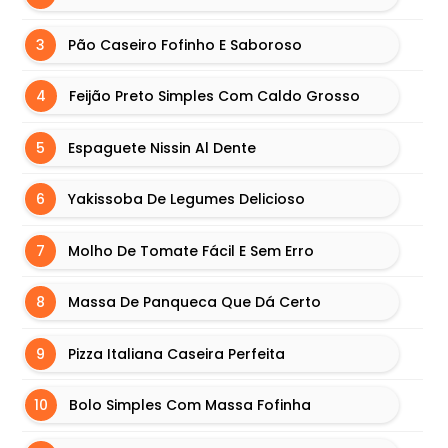
S
Ú
Pão Caseiro Fofinho E Saboroso
T
E
Feijão Preto Simples Com Caldo Grosso
I
S
Espaguete Nissin Al Dente
L
Yakissoba De Legumes Delicioso
A
S
Molho De Tomate Fácil E Sem Erro
A
N
H
Massa De Panqueca Que Dá Certo
A
S
Pizza Italiana Caseira Perfeita
M
Bolo Simples Com Massa Fofinha
A
I