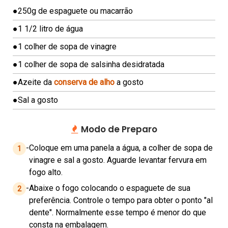
A
●
250g de espaguete ou macarrão
P
É
●
1 1/2 litro de água
S
●
1 colher de sopa de vinagre
C
●
1 colher de sopa de salsinha desidratada
H
●
Azeite da
conserva de alho
a gosto
E
E
●
Sal a gosto
S
E
Modo de Preparo
C
-
Coloque em uma panela a água, a colher de sopa de
A
1
vinagre e sal a gosto. Aguarde levantar fervura em
K
fogo alto.
E
-
Abaixe o fogo colocando o espaguete de sua
2
C
preferência. Controle o tempo para obter o ponto "al
O
dente". Normalmente esse tempo é menor do que
M
consta na embalagem.