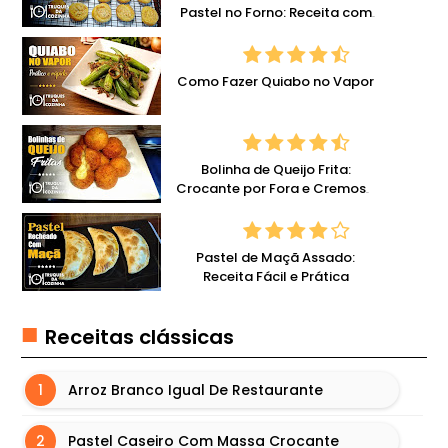
Pastel no Forno: Receita com
B
Queijo
Ú
R
Como Fazer Quiabo no Vapor
G
U
E
R
Bolinha de Queijo Frita:
Crocante por Fora e Cremosa
I
por Dentro
N
F
Pastel de Maçã Assado:
Receita Fácil e Prática
O
R
M
Receitas clássicas
A
Ç
Arroz Branco Igual De Restaurante
Õ
E
Pastel Caseiro Com Massa Crocante