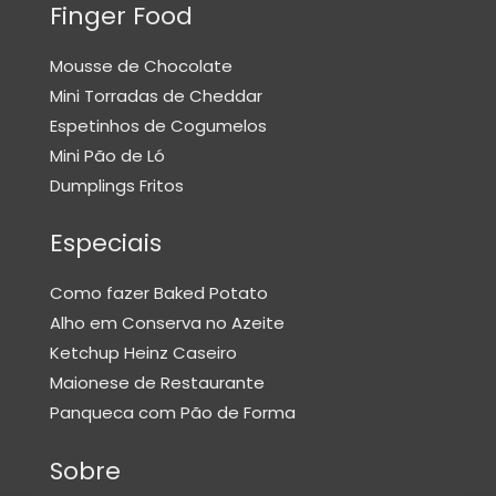
E
Finger Food
N
Mousse de Chocolate
H
Mini Torradas de Cheddar
O
Espetinhos de Cogumelos
Q
Mini Pão de Ló
U
Dumplings Fritos
E
S
Especiais
O
Como fazer Baked Potato
M
E
Alho em Conserva no Azeite
L
Ketchup Heinz Caseiro
E
Maionese de Restaurante
T
Panqueca com Pão de Forma
E
Sobre
P