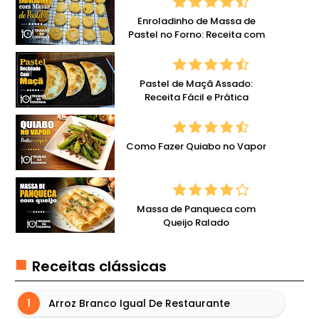
E
L
Enroladinho de Massa de
Pastel no Forno: Receita com
A
Queijo
T
I
Pastel de Maçã Assado:
N
Receita Fácil e Prática
A
G
Como Fazer Quiabo no Vapor
E
L
E
Massa de Panqueca com
I
Queijo Ralado
A
S
Receitas clássicas
H
A
Arroz Branco Igual De Restaurante
M