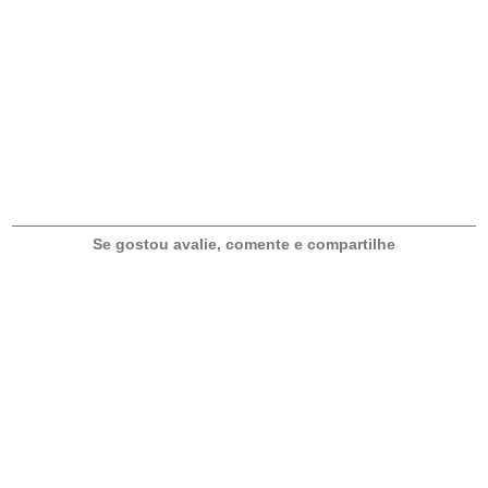
T
É
I
S
E
N
T
R
Se gostou avalie, comente e compartilhe
A
D
A
S
F
I
N
G