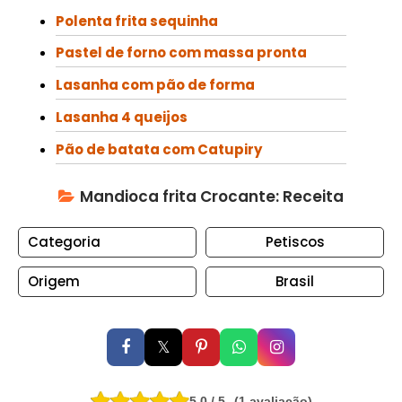
N
Polenta frita sequinha
T
O
Pastel de forno com massa pronta
S
Lasanha com pão de forma
C
Lasanha 4 queijos
O
Pão de batata com Catupiry
N
S
Mandioca frita Crocante: Receita
E
R
Categoria
Petiscos
V
A
Origem
Brasil
S
C
𝕏
U
P
C
5.0 / 5
(1 avaliação)