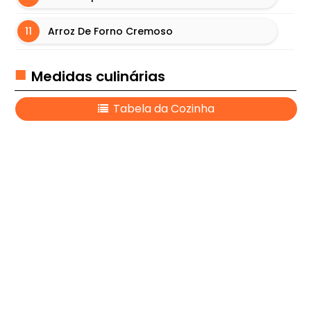
S
Ú
Arroz De Forno Cremoso
T
E
Medidas culinárias
I
S
Tabela da Cozinha
L
A
S
A
N
H
A
S
M
A
I