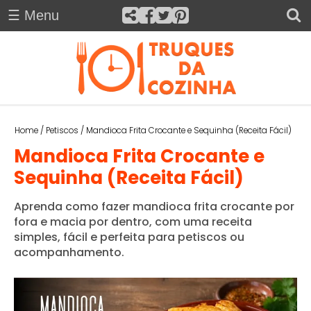
☰ Menu
H
×
O
M
E
Truques da Cozinha
A
Home
/
Petiscos
/
Mandioca Frita Crocante e Sequinha (Receita Fácil)
C
Mandioca Frita Crocante e
O
Sequinha (Receita Fácil)
M
P
Aprenda como fazer mandioca frita crocante por
A
fora e macia por dentro, com uma receita
N
simples, fácil e perfeita para petiscos ou
H
acompanhamento.
A
M
E