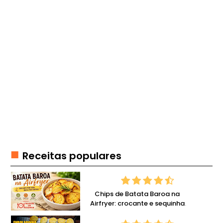
E
R
F
O
O
D
F
I
T
F
O
Receitas populares
N
D
U
E
Chips de Batata Baroa na
Airfryer: crocante e sequinha
G
com pouco óleo