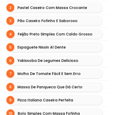
B
Pastel Caseiro Com Massa Crocante
Ú
R
Pão Caseiro Fofinho E Saboroso
G
U
Feijão Preto Simples Com Caldo Grosso
E
R
Espaguete Nissin Al Dente
I
N
Yakissoba De Legumes Delicioso
F
O
Molho De Tomate Fácil E Sem Erro
R
M
Massa De Panqueca Que Dá Certo
A
Ç
Pizza Italiana Caseira Perfeita
Õ
E
Bolo Simples Com Massa Fofinha