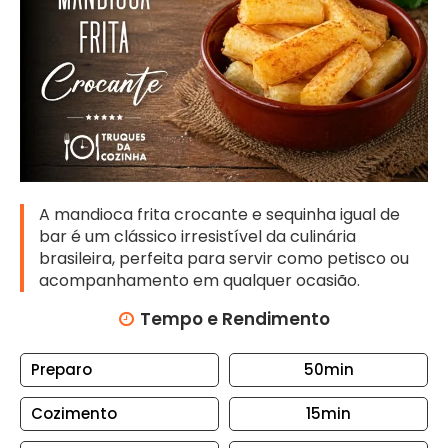
N
T
O
S
A
R
R
O
A mandioca frita crocante e sequinha igual de
Z
bar é um clássico irresistível da culinária
brasileira, perfeita para servir como petisco ou
B
acompanhamento em qualquer ocasião.
I
S
Tempo e Rendimento
C
O
Preparo
50min
I
T
Cozimento
15min
O