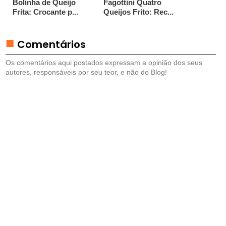
Bolinha de Queijo
Fagottini Quatro
U
Frita: Crocante p...
Queijos Frito: Rec...
E
T
Comentários
É
I
Os comentários aqui postados expressam a opinião dos seus
autores, responsáveis por seu teor, e não do Blog!
S
E
M
P
A
D
A
S
E
P
A
S