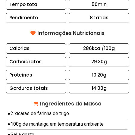
S
Tempo total
50min
B
Rendimento
8
fatias
O
L
Informações Nutricionais
O
S
Calorias
286kcal
/100g
E
Carboidratos
29.30g
T
O
Proteínas
10.20g
R
T
Gorduras totais
14.00g
A
S
Ingredientes da Massa
C
●
2 xícaras de farinha de trigo
A
●
100g de manteiga em temperatura ambiente
N
●
Sal a gosto