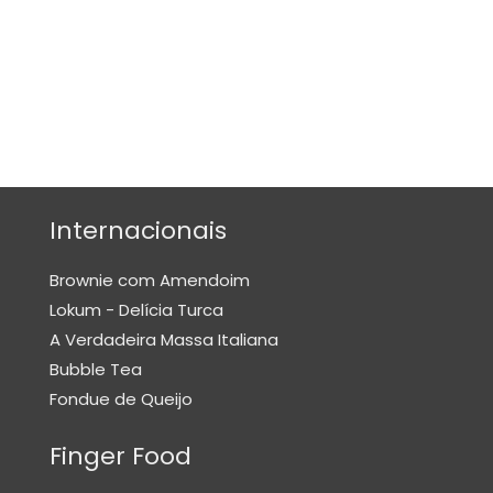
E
N
H
O
Q
U
E
S
Internacionais
O
Brownie com Amendoim
M
Lokum - Delícia Turca
E
A Verdadeira Massa Italiana
L
Bubble Tea
E
Fondue de Queijo
T
E
Finger Food
P