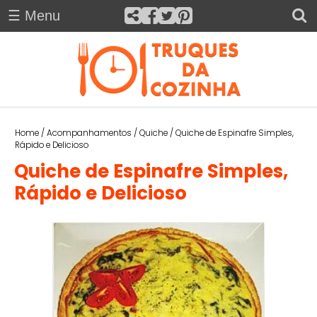
☰ Menu
H
O
×
M
E
Truques da Cozinha
A
Home
/
Acompanhamentos
/
Quiche
/
Quiche de Espinafre Simples,
C
Rápido e Delicioso
O
Quiche de Espinafre Simples,
M
Rápido e Delicioso
P
A
N
H
A
M
E