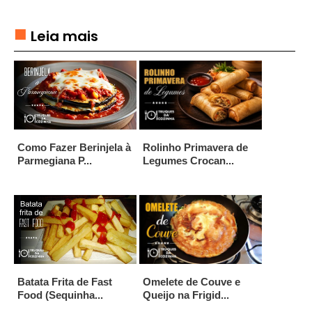
U
E
Leia mais
T
É
I
S
E
M
Como Fazer Berinjela à
Rolinho Primavera de
Parmegiana P...
Legumes Crocan...
P
A
D
A
S
E
P
Batata Frita de Fast
Omelete de Couve e
A
Food (Sequinha...
Queijo na Frigid...
S