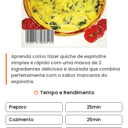
N
T
O
S
A
R
R
O
Aprenda como fazer quiche de espinafre
simples e rápido com uma massa de 2
Z
ingredientes deliciosa e dourada que combina
B
perfeitamente com o sabor marcante do
espinafre.
I
S
Tempo e Rendimento
C
O
Preparo
25min
I
T
Cozimento
25min
O