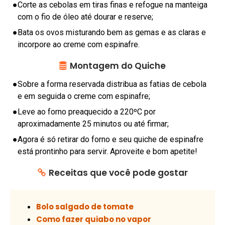
N
●
Corte as cebolas em tiras finas e refogue na manteiga
T
com o fio de óleo até dourar e reserve;
O
●
Bata os ovos misturando bem as gemas e as claras e
S
incorpore ao creme com espinafre.
C
Montagem do Quiche
O
●
Sobre a forma reservada distribua as fatias de cebola
N
e em seguida o creme com espinafre;
S
E
●
Leve ao forno preaquecido a 220ºC por
R
aproximadamente 25 minutos ou até firmar;
V
●
Agora é só retirar do forno e seu quiche de espinafre
A
está prontinho para servir. Aproveite e bom apetite!
S
Receitas que você pode gostar
C
U
Bolo salgado de tomate
P
Como fazer quiabo no vapor
C