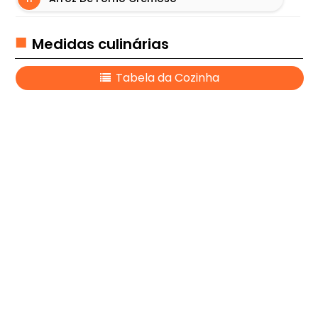
O
N
Medidas culinárias
E
S
Tabela da Cozinha
E
M
A
S
S
A
S
M
O
U
S
S