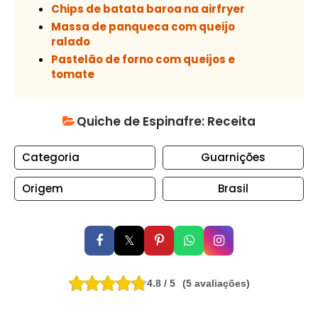
Chips de batata baroa na airfryer
A
Massa de panqueca com queijo
K
ralado
E
Pastelão de forno com queijos e
tomate
D
O
C
Quiche de Espinafre: Receita
E
S
Categoria
Guarnições
D
Origem
Brasil
O
C
E
𝕏
S
E
S
4.8 / 5
(5 avaliações)
O