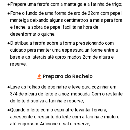
E
●
Prepare uma farofa com a manteiga e a farinha de trigo;
R
●
Forre o fundo de uma forma de aro de 22cm com papel
S
manteiga deixando alguns centímetros a mais para fora
A
e feche, a sobra de papel facilita na hora de
U
desenformar o quiche;
D
●
Distribua a farofa sobre a forma pressionando com
Á
cuidado para manter uma espessura uniforme entre a
V
base e as laterais até aproximados 2cm de altura e
E
reserve.
L
Preparo do Recheio
C
●
Lave as folhas de espinafre e leve para cozinhar em
O
3/4 de xícara de leite e a noz-moscada. Com o restante
N
do leite dissolva a farinha e reserve;
D
I
●
Quando o leite com o espinafre levantar fervura,
M
acrescente o restante do leite com a farinha e misture
até engrossar. Adicione o sal e reserve;
E