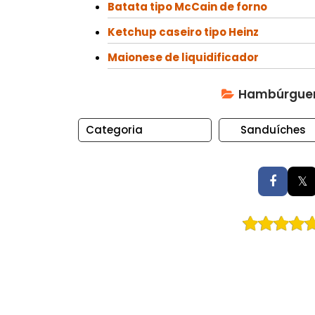
N
Batata tipo McCain de forno
T
Ketchup caseiro tipo Heinz
O
S
Maionese de liquidificador
C
Hambúrguer 
O
N
Categoria
Sanduíches
S
E
R
𝕏
V
A
S
C
U
P
C