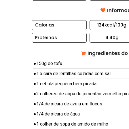
S
Informaç
B
O
Calorias
124kcal
/100g
L
Proteínas
4.40g
O
S
E
Ingredientes do
T
●
150g de tofu
O
●
1 xícara de lentilhas cozidas com sal
R
T
●
1 cebola pequena bem picada
A
●
2 colheres de sopa de pimentão vermelho pi
S
●
1/4 de xícara de aveia em flocos
C
●
1/4 de xícara de água
A
N
●
1 colher de sopa de amido de milho