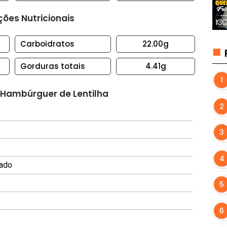
ões Nutricionais
Carboidratos
22.00g
Gorduras totais
4.41g
 Hambúrguer de Lentilha
cado