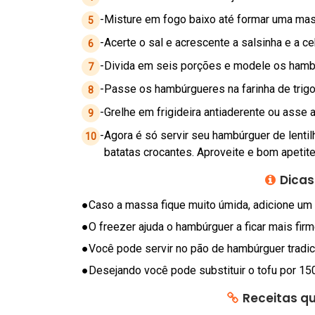
E
-
Misture em fogo baixo até formar uma mas
5
R
-
Acerte o sal e acrescente a salsinha e a ce
S
6
A
-
Divida em seis porções e modele os hamb
7
U
-
Passe os hambúrgueres na farinha de trigo
8
D
-
Grelhe em frigideira antiaderente ou asse a
Á
9
V
-
Agora é só servir seu hambúrguer de lent
10
E
batatas crocantes. Aproveite e bom apetite
L
Dicas
C
●
Caso a massa fique muito úmida, adicione um p
O
●
O freezer ajuda o hambúrguer a ficar mais firme
N
D
●
Você pode servir no pão de hambúrguer tradi
I
●
Desejando você pode substituir o tofu por 15
M
Receitas qu
E