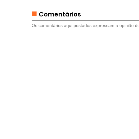
B
R
Comentários
E
M
Os comentários aqui postados expressam a opinião dos
E
S
A
S
D
R
I
N
K
S
E
C
O
Q