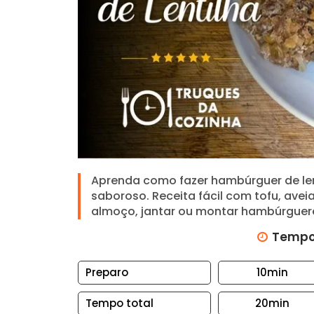
N
T
O
S
A
R
R
O
Z
Aprenda como fazer hambúrguer de lent
B
saboroso. Receita fácil com tofu, aveia 
I
almoço, jantar ou montar hambúrgueres
S
Tempo
C
O
I
Preparo
10min
T
Tempo total
20min
O