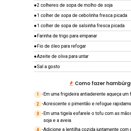
A
●
2 colheres de sopa de molho de soja
P
É
●
1 colher de sopa de cebolinha fresca picada
S
●
1 colher de sopa de salsinha fresca picada
C
●
Farinha de trigo para empanar
H
●
Fio de óleo para refogar
E
E
●
Azeite de oliva para untar
S
●
Sal a gosto
E
C
Como fazer hambúrgue
A
K
-
Em uma frigideira antiaderente aqueça um f
1
E
-
Acrescente o pimentão e refogue rapidame
2
C
-
Em uma tigela esfarele o tofu com as mãos
3
O
soja e a aveia.
M
-
Adicione a lentilha cozida juntamente com 
4