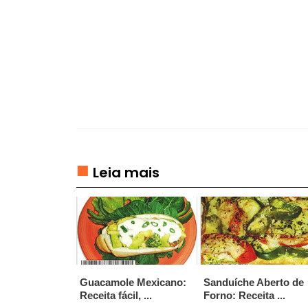
A
K
E
D
O
C
E
S
Leia mais
D
O
C
E
S
E
S
Guacamole Mexicano:
Sanduíche Aberto de
O
Receita fácil, ...
Forno: Receita ...